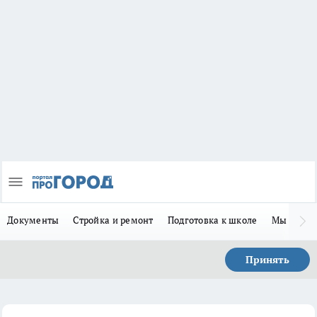
Документы
Стройка и ремонт
Подготовка к школе
Мы в MA
Принять