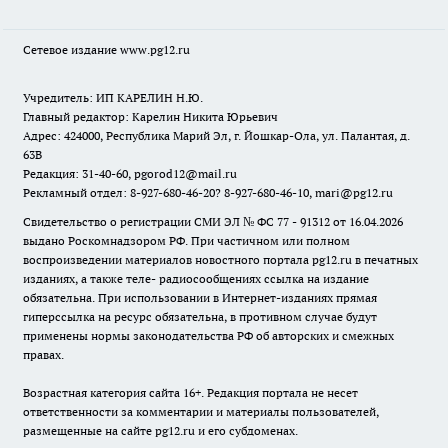
Сетевое издание www.pg12.ru
Учредитель: ИП КАРЕЛИН Н.Ю.
Главный редактор: Карелин Никита Юрьевич
Адрес: 424000, Республика Марий Эл, г. Йошкар-Ола, ул. Палантая, д.
63В
Редакция: 31-40-60, pgorod12@mail.ru
Рекламный отдел: 8-927-680-46-20? 8-927-680-46-10, mari@pg12.ru
Свидетельство о регистрации СМИ ЭЛ № ФС 77 - 91312 от 16.04.2026
выдано Роскомнадзором РФ. При частичном или полном
воспроизведении материалов новостного портала pg12.ru в печатных
изданиях, а также теле- радиосообщениях ссылка на издание
обязательна. При использовании в Интернет-изданиях прямая
гиперссылка на ресурс обязательна, в противном случае будут
применены нормы законодательства РФ об авторских и смежных
правах.
Возрастная категория сайта 16+. Редакция портала не несет
ответственности за комментарии и материалы пользователей,
размещенные на сайте pg12.ru и его субдоменах.