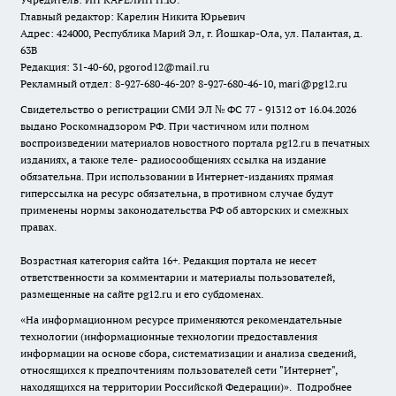
Главный редактор: Карелин Никита Юрьевич
Адрес: 424000, Республика Марий Эл, г. Йошкар-Ола, ул. Палантая, д.
63В
Редакция: 31-40-60, pgorod12@mail.ru
Рекламный отдел: 8-927-680-46-20? 8-927-680-46-10, mari@pg12.ru
Свидетельство о регистрации СМИ ЭЛ № ФС 77 - 91312 от 16.04.2026
выдано Роскомнадзором РФ. При частичном или полном
воспроизведении материалов новостного портала pg12.ru в печатных
изданиях, а также теле- радиосообщениях ссылка на издание
обязательна. При использовании в Интернет-изданиях прямая
гиперссылка на ресурс обязательна, в противном случае будут
применены нормы законодательства РФ об авторских и смежных
правах.
Возрастная категория сайта 16+. Редакция портала не несет
ответственности за комментарии и материалы пользователей,
размещенные на сайте pg12.ru и его субдоменах.
«На информационном ресурсе применяются рекомендательные
технологии (информационные технологии предоставления
информации на основе сбора, систематизации и анализа сведений,
относящихся к предпочтениям пользователей сети "Интернет",
находящихся на территории Российской Федерации)».
Подробнее