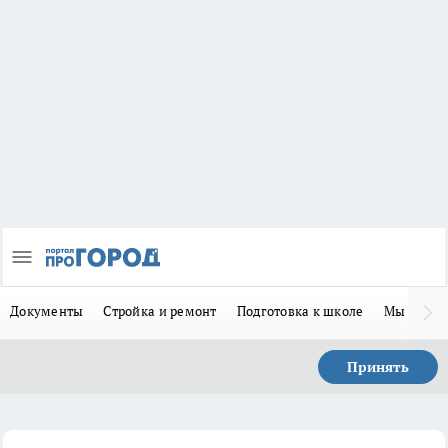
Документы
Стройка и ремонт
Подготовка к школе
Мы в MA
Принять