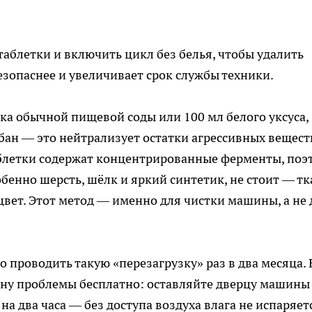
таблетки и включить цикл без белья, чтобы удалить
езопаснее и увеличивает срок службы техники.
ка обычной пищевой соды или 100 мл белого уксуса,
бан — это нейтрализует остатки агрессивных вещест
аблетки содержат концентрированные ферменты, поэ
бенно шерсть, шёлк и яркий синтетик, не стоит — тк
вет. Этот метод — именно для чистки машины, а не 
 проводить такую «перезагрузку» раз в два месяца.
ину проблемы бесплатно: оставляйте дверцу машины
а два часа — без доступа воздуха влага не испаряетс