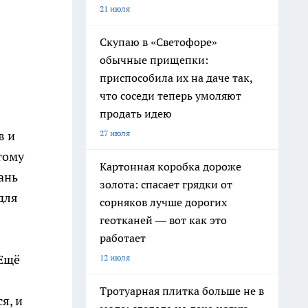
21 июля
Скупаю в «Светофоре»
обычные прищепки:
приспособила их на даче так,
что соседи теперь умоляют
продать идею
27 июля
в и
тому
Картонная коробка дороже
ань
золота: спасает грядки от
для
сорняков лучше дорогих
геотканей — вот как это
работает
 Ещё
12 июля
Тротуарная плитка больше не в
я, и