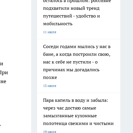
осталось в прошлом: россияне
подхватили новый тренд
путешествий - удобство и
мобильность
11 июля
Соседи годами мылись у нас в
бане, а когда построили свою,
нас к себе не пустили - о
 и
причинах мы догадались
При
позже
 не
13 июля
Пара капель в воду и забыла:
через час достаю самые
замызганные кухонные
полотенца свежими и чистыми
т
19 июля