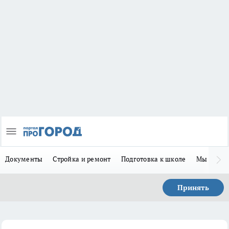
Документы
Стройка и ремонт
Подготовка к школе
Мы в MA
Принять