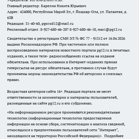
Главный редактор: Карелин Никита Юрьевич
Адрес: 424000, Республика Марий Эл, г. Йошкар-Ола, ул. Палантая, д.
63В
Редакция: 31-40-60, pgorod12@mail.ru
Рекламный отдел: 8-927-680-46-20? 8-927-680-46-10, mari@pg12.ru
Свидетельство о регистрации СМИ ЭЛ № ФС 77 - 91312 от 16.04.2026
выдано Роскомнадзором РФ. При частичном или полном
воспроизведении материалов новостного портала pg12.ru в печатных
изданиях, а также теле- радиосообщениях ссылка на издание
обязательна. При использовании в Интернет-изданиях прямая
гиперссылка на ресурс обязательна, в противном случае будут
применены нормы законодательства РФ об авторских и смежных
правах.
Возрастная категория сайта 16+. Редакция портала не несет
ответственности за комментарии и материалы пользователей,
размещенные на сайте pg12.ru и его субдоменах.
«На информационном ресурсе применяются рекомендательные
технологии (информационные технологии предоставления
информации на основе сбора, систематизации и анализа сведений,
относящихся к предпочтениям пользователей сети "Интернет",
находящихся на территории Российской Федерации)».
Подробнее