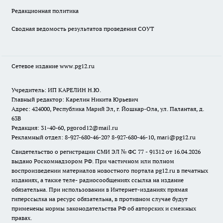
Редакционная политика
Сводная ведомость результатов проведения СОУТ
Сетевое издание www.pg12.ru
Учредитель: ИП КАРЕЛИН Н.Ю.
Главный редактор: Карелин Никита Юрьевич
Адрес: 424000, Республика Марий Эл, г. Йошкар-Ола, ул. Палантая, д.
63В
Редакция: 31-40-60, pgorod12@mail.ru
Рекламный отдел: 8-927-680-46-20? 8-927-680-46-10, mari@pg12.ru
Свидетельство о регистрации СМИ ЭЛ № ФС 77 - 91312 от 16.04.2026
выдано Роскомнадзором РФ. При частичном или полном
воспроизведении материалов новостного портала pg12.ru в печатных
изданиях, а также теле- радиосообщениях ссылка на издание
обязательна. При использовании в Интернет-изданиях прямая
гиперссылка на ресурс обязательна, в противном случае будут
применены нормы законодательства РФ об авторских и смежных
правах.