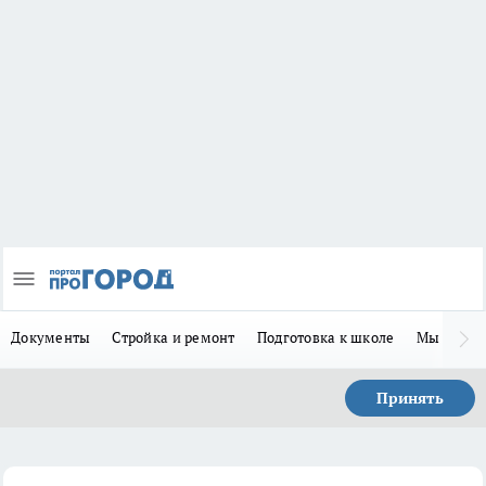
Документы
Стройка и ремонт
Подготовка к школе
Мы в MA
Принять