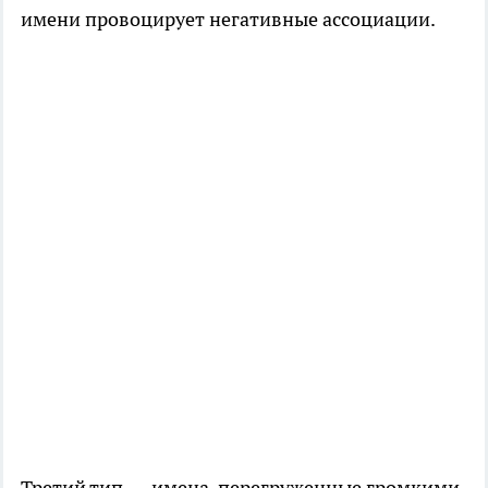
имени провоцирует негативные ассоциации.
Третий тип — имена, перегруженные громкими