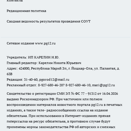
Контакты
Редакционная политика
Сводная ведомость результатов проведения СОУТ
Сетевое издание www.pg12.ru
Учредитель: ИП КАРЕЛИН Н.Ю.
Главный редактор: Карелин Никита Юрьевич
Адрес: 424000, Республика Марий Эл, г. Йошкар-Ола, ул. Палантая, д.
63В
Редакция: 31-40-60, pgorod12@mail.ru
Рекламный отдел: 8-927-680-46-20? 8-927-680-46-10, mari@pg12.ru
Свидетельство о регистрации СМИ ЭЛ № ФС 77 - 91312 от 16.04.2026
выдано Роскомнадзором РФ. При частичном или полном
воспроизведении материалов новостного портала pg12.ru в печатных
изданиях, а также теле- радиосообщениях ссылка на издание
обязательна. При использовании в Интернет-изданиях прямая
гиперссылка на ресурс обязательна, в противном случае будут
применены нормы законодательства РФ об авторских и смежных