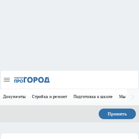
Документы
Стройка и ремонт
Подготовка к школе
Мы в MA
Принять