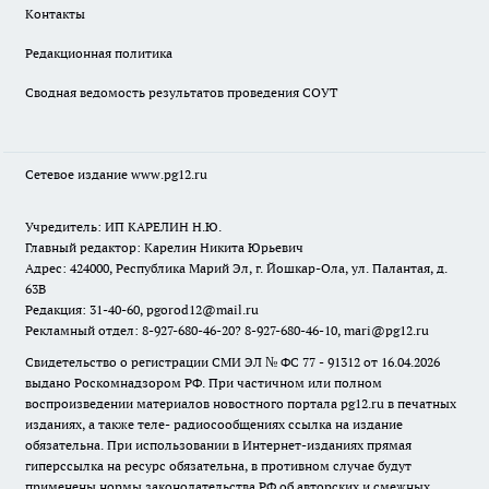
Контакты
Редакционная политика
Сводная ведомость результатов проведения СОУТ
Сетевое издание www.pg12.ru
Учредитель: ИП КАРЕЛИН Н.Ю.
Главный редактор: Карелин Никита Юрьевич
Адрес: 424000, Республика Марий Эл, г. Йошкар-Ола, ул. Палантая, д.
63В
Редакция: 31-40-60, pgorod12@mail.ru
Рекламный отдел: 8-927-680-46-20? 8-927-680-46-10, mari@pg12.ru
Свидетельство о регистрации СМИ ЭЛ № ФС 77 - 91312 от 16.04.2026
выдано Роскомнадзором РФ. При частичном или полном
воспроизведении материалов новостного портала pg12.ru в печатных
изданиях, а также теле- радиосообщениях ссылка на издание
обязательна. При использовании в Интернет-изданиях прямая
гиперссылка на ресурс обязательна, в противном случае будут
применены нормы законодательства РФ об авторских и смежных