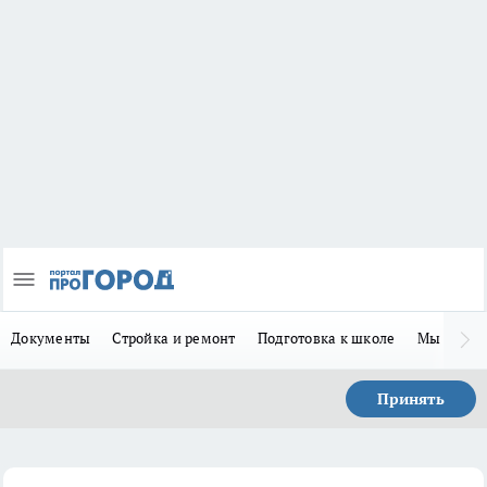
Документы
Стройка и ремонт
Подготовка к школе
Мы в MA
Принять