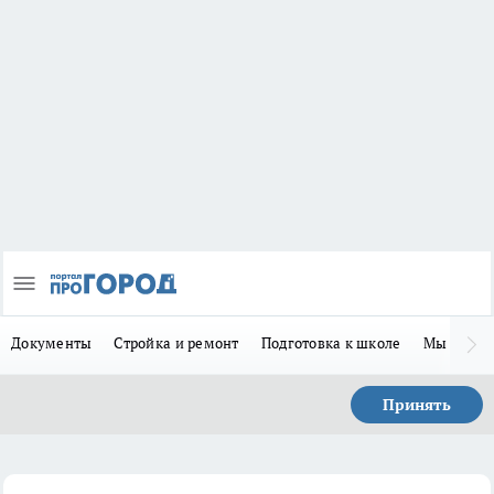
Документы
Стройка и ремонт
Подготовка к школе
Мы в MA
Принять