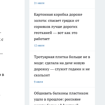
21 июля
Картонная коробка дороже
золота: спасает грядки от
сорняков лучше дорогих
-
геотканей — вот как это
работает
 с
12 июля
 —
Тротуарная плитка больше не в
моде: сделала на даче новую
дорожку — служит годами и не
о в
скользит
9 июля
Обшивать балконы пластиком
т
ушло в прошлое: россияне