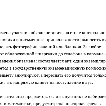
амена участник обязан оставить на столе контрольно
рновики и письменные принадлежности; выносить их
 делать фотографии заданий или бланков. За любое
от обнаруженной шпаргалки до телефона в кармане
ведения экзамена: составляется акт, один экземпляр
ляется в Государственную экзаменационную комиссию
редмету аннулируют, а пересдать его получится тольк
и, что напрямую влияет на поступление в вуз.
бязательных предметов: если выпускник не набирае
ли математике, предусмотрена повторная сдача в