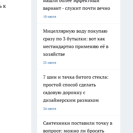
нашли более эффектный
ь к
вариант - служит почти вечно
19 июля
Мицеллярную воду покупаю
сразу по 3 бутылки: вот как
нестандартно применяю её в
хозяйстве
25 июля
7 шин и тачка битого стекла:
простой способ сделать
садовую дорожку с
дизайнерским размахом
24 июля
Сантехники поставили точку в
вопросе: можно ли бросать