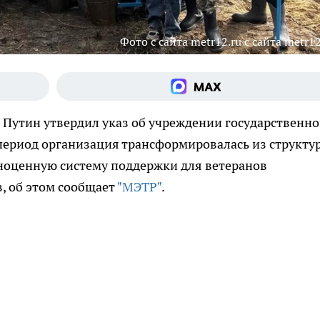
Фото с сайта metr12.ru с сайта metr12
 Путин утвердил указ об учреждении государственно
 период организация трансформировалась из структу
ноценную систему поддержки для ветеранов
, об этом сообщает
"МЭТР"
.