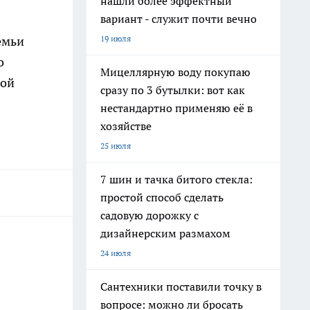
нашли более эффектный
вариант - служит почти вечно
19 июля
емьи
о
Мицеллярную воду покупаю
той
сразу по 3 бутылки: вот как
нестандартно применяю её в
хозяйстве
25 июля
7 шин и тачка битого стекла:
простой способ сделать
садовую дорожку с
дизайнерским размахом
24 июля
Сантехники поставили точку в
вопросе: можно ли бросать