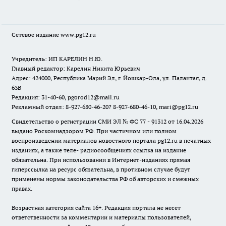
Сетевое издание www.pg12.ru
Учредитель: ИП КАРЕЛИН Н.Ю.
Главный редактор: Карелин Никита Юрьевич
Адрес: 424000, Республика Марий Эл, г. Йошкар-Ола, ул. Палантая, д.
63В
Редакция: 31-40-60, pgorod12@mail.ru
Рекламный отдел: 8-927-680-46-20? 8-927-680-46-10, mari@pg12.ru
Свидетельство о регистрации СМИ ЭЛ № ФС 77 - 91312 от 16.04.2026
выдано Роскомнадзором РФ. При частичном или полном
воспроизведении материалов новостного портала pg12.ru в печатных
изданиях, а также теле- радиосообщениях ссылка на издание
обязательна. При использовании в Интернет-изданиях прямая
гиперссылка на ресурс обязательна, в противном случае будут
применены нормы законодательства РФ об авторских и смежных
правах.
Возрастная категория сайта 16+. Редакция портала не несет
ответственности за комментарии и материалы пользователей,