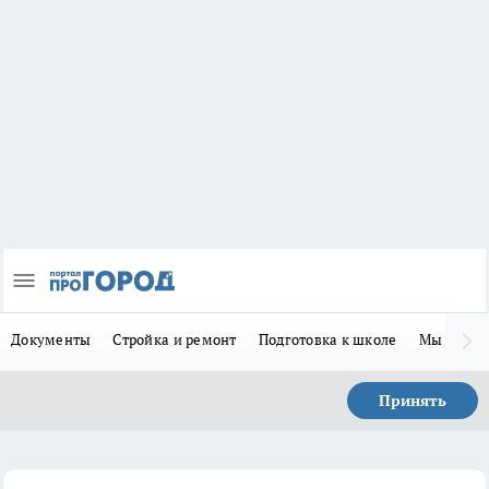
Документы
Стройка и ремонт
Подготовка к школе
Мы в MA
Принять