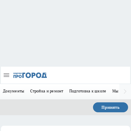
Документы
Стройка и ремонт
Подготовка к школе
Мы в MA
Принять