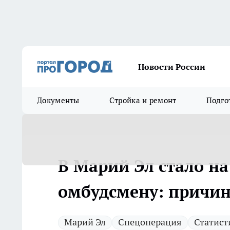
Новости России
Документы
Стройка и ремонт
Подго
В Марий Эл стало н
омбудсмену: причин
Марий Эл
Спецоперация
Статист