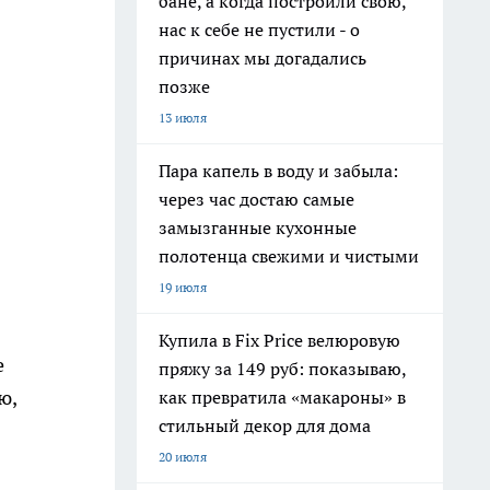
бане, а когда построили свою,
нас к себе не пустили - о
причинах мы догадались
позже
13 июля
Пара капель в воду и забыла:
через час достаю самые
замызганные кухонные
полотенца свежими и чистыми
19 июля
Купила в Fix Price велюровую
е
пряжу за 149 руб: показываю,
ю,
как превратила «макароны» в
стильный декор для дома
20 июля