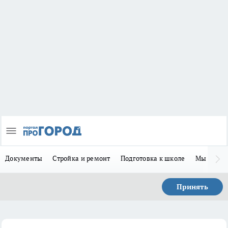
Документы
Стройка и ремонт
Подготовка к школе
Мы в MA
Принять