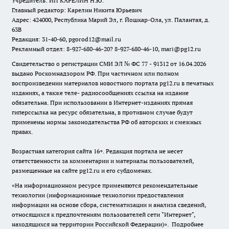
Учредитель: ИП КАРЕЛИН Н.Ю.
Главный редактор: Карелин Никита Юрьевич
Адрес: 424000, Республика Марий Эл, г. Йошкар-Ола, ул. Палантая, д.
63В
Редакция: 31-40-60, pgorod12@mail.ru
Рекламный отдел: 8-927-680-46-20? 8-927-680-46-10, mari@pg12.ru
Свидетельство о регистрации СМИ ЭЛ № ФС 77 - 91312 от 16.04.2026
выдано Роскомнадзором РФ. При частичном или полном
воспроизведении материалов новостного портала pg12.ru в печатных
изданиях, а также теле- радиосообщениях ссылка на издание
обязательна. При использовании в Интернет-изданиях прямая
гиперссылка на ресурс обязательна, в противном случае будут
применены нормы законодательства РФ об авторских и смежных
правах.
Возрастная категория сайта 16+. Редакция портала не несет
ответственности за комментарии и материалы пользователей,
размещенные на сайте pg12.ru и его субдоменах.
«На информационном ресурсе применяются рекомендательные
технологии (информационные технологии предоставления
информации на основе сбора, систематизации и анализа сведений,
относящихся к предпочтениям пользователей сети "Интернет",
находящихся на территории Российской Федерации)».
Подробнее