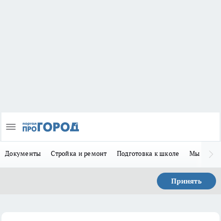
Документы
Стройка и ремонт
Подготовка к школе
Мы в MA
Принять