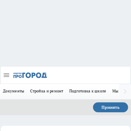
Документы
Стройка и ремонт
Подготовка к школе
Мы в MA
Принять