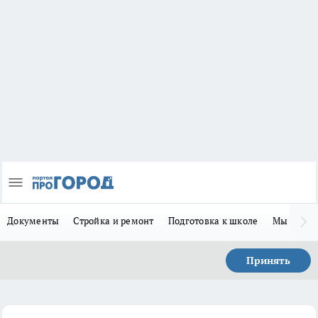
Документы
Стройка и ремонт
Подготовка к школе
Мы в MA
Принять