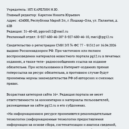
Учредитель: ИП КАРЕЛИН Н.Ю.
Главный редактор: Карелин Никита Юрьевич
Адрес: 424000, Республика Марий Эл, г. Йошкар-Ола, ул. Палантая, д.
63В
Редакция: 31-40-60, pgorod12@mail.ru
Рекламный отдел: 8-927-680-46-20? 8-927-680-46-10, mari@pg12.ru
Свидетельство о регистрации СМИ ЭЛ № ФС 77 - 91312 от 16.04.2026
выдано Роскомнадзором РФ. При частичном или полном
воспроизведении материалов новостного портала pg12.ru в печатных
изданиях, а также теле- радиосообщениях ссылка на издание
обязательна. При использовании в Интернет-изданиях прямая
гиперссылка на ресурс обязательна, в противном случае будут
применены нормы законодательства РФ об авторских и смежных
правах.
Возрастная категория сайта 16+. Редакция портала не несет
ответственности за комментарии и материалы пользователей,
размещенные на сайте pg12.ru и его субдоменах.
«На информационном ресурсе применяются рекомендательные
технологии (информационные технологии предоставления
информации на основе сбора, систематизации и анализа сведений,