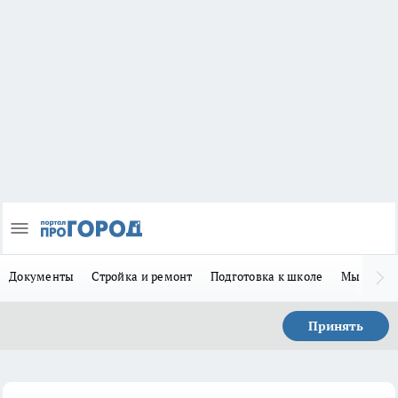
Документы
Стройка и ремонт
Подготовка к школе
Мы в MA
Принять